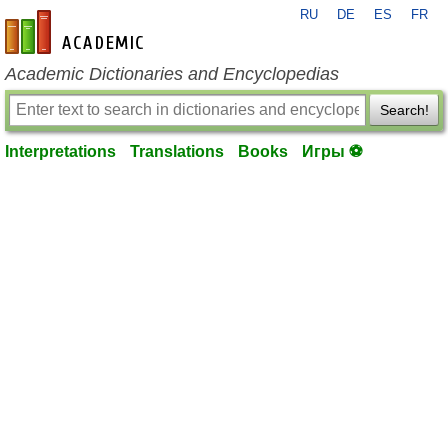
RU
DE
ES
FR
en-academic.com
Academic Dictionaries and Encyclopedias
Search!
Interpretations
Translations
Books
Игры ⚽