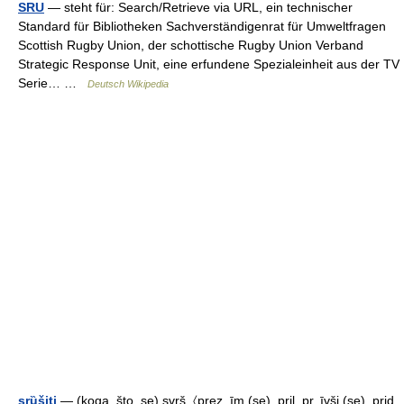
SRU
— steht für: Search/Retrieve via URL, ein technischer
Standard für Bibliotheken Sachverständigenrat für Umweltfragen
Scottish Rugby Union, der schottische Rugby Union Verband
Strategic Response Unit, eine erfundene Spezialeinheit aus der TV
Serie… …
Deutsch Wikipedia
srȕšiti
— (koga, što, se) svrš. 〈prez. īm (se), pril. pr. īvši (se), prid.