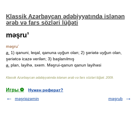
Klassik Azərbaycan ədəbiyyatında islənən
ərəb və fars sözləri lüğəti
məşru’
məşru’
ə.
1) qanuni, leqal, qanuna uyğun olan; 2) şəriətə uyğun olan,
şəriətcə icazə verilən; 3) başlanılmış
ə.
plan, layihə, sxem. Məşrui-qanun qanun layihəsi
Klassik Azərbaycan ədəbiyyatında islənən ərəb və fars sözləri lüğəti
.
2009
.
Игры ⚽
Нужен реферат?
məşriqzəmin
məşrub