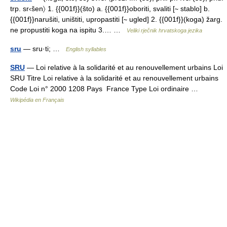
trp. sr‹šen〉 1. {{001f}}(što) a. {{001f}}oboriti, svaliti [∼ stablo] b.
{{001f}}narušiti, uništiti, upropastiti [∼ ugled] 2. {{001f}}(koga) žarg.
ne propustiti koga na ispitu 3.… …
Veliki rječnik hrvatskoga jezika
sru
— sru·ti; …
English syllables
SRU
— Loi relative à la solidarité et au renouvellement urbains Loi
SRU Titre Loi relative à la solidarité et au renouvellement urbains
Code Loi n° 2000 1208 Pays France Type Loi ordinaire …
Wikipédia en Français